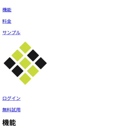
機能
料金
サンプル
ログイン
無料試用
機能